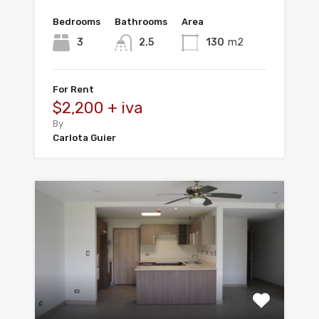
Bedrooms
Bathrooms
Area
3
2.5
130
m2
For Rent
$2,200 + iva
By
Carlota Guier