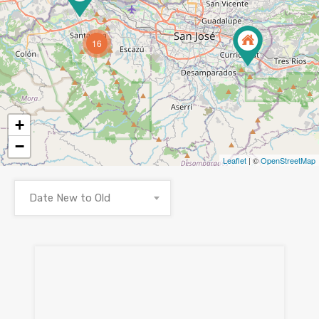
16
+
−
Leaflet
| ©
OpenStreetMap
Date New to Old