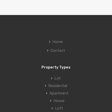
Home
Contact
Property Types
Lot
Residential
Apartment
House
Loft