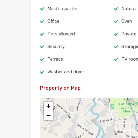
Maid's quarter
Natural 
Office
Oven
Pets allowed
Private
Security
Storag
Terrace
TV roo
Washer and dryer
Property on Map
+
−