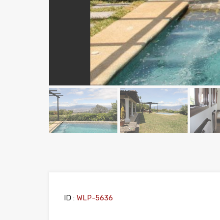
ID :
WLP-5636