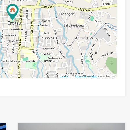
Leaflet
| ©
OpenStreetMap
contributors