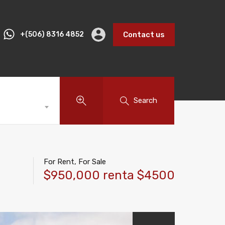
+(506) 8316 4852
Contact us
Search
For Rent, For Sale
$950,000 renta $4500