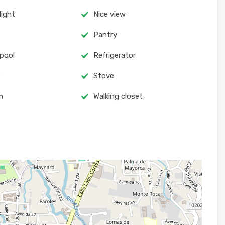
light
Nice view
Pantry
 pool
Refrigerator
e
Stove
m
Walking closet