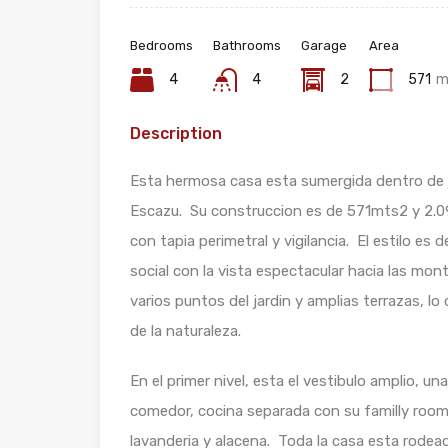
Bedrooms
Bathrooms
Garage
Area
4
4
2
571
m
Description
Esta hermosa casa esta sumergida dentro de 
Escazu. Su construccion es de 571mts2 y 2.0
con tapia perimetral y vigilancia. El estilo es
social con la vista espectacular hacia las mo
varios puntos del jardin y amplias terrazas, lo 
de la naturaleza.
En el primer nivel, esta el vestibulo amplio, u
comedor, cocina separada con su familly roo
lavanderia y alacena. Toda la casa esta rode